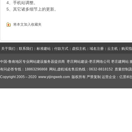
4、手机站调整。
5、其它诸多细节上的更新。
将本文加入收藏夹
关于我们
联系我们
标准建站
付款方式
虚拟主机
域名注册
云主机
购买指
|
|
|
|
|
|
|
中国-鲁南地区专业网站建设服务器提供商
枣庄网站建设
-
枣庄网络公司
枣庄建网站
有问必答专线：18863296868 网站,虚机域名售后热线：0632-8818152 质量控制及
Copyright 2005～2020
www.yijingweb.com
版权所有 严禁复制 运营企业：亿景科技