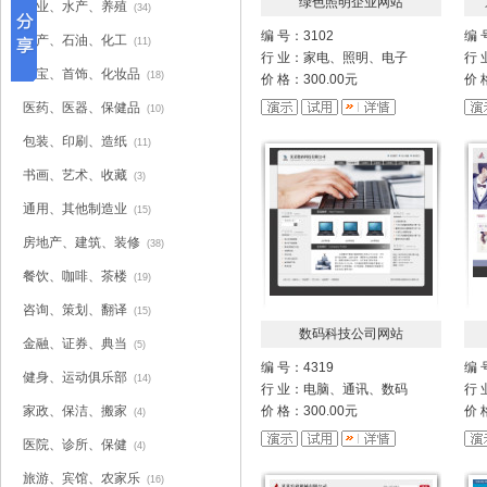
绿色照明企业网站
农业、水产、养殖
(34)
编 号：3102
编 
矿产、石油、化工
(11)
行 业：家电、照明、电子
行
珠宝、首饰、化妆品
(18)
价 格：300.00元
价 
医药、医器、保健品
(10)
包装、印刷、造纸
(11)
书画、艺术、收藏
(3)
通用、其他制造业
(15)
房地产、建筑、装修
(38)
餐饮、咖啡、茶楼
(19)
咨询、策划、翻译
(15)
数码科技公司网站
金融、证券、典当
(5)
编 号：4319
编 
健身、运动俱乐部
(14)
行 业：电脑、通讯、数码
行
家政、保洁、搬家
价 格：300.00元
价 
(4)
医院、诊所、保健
(4)
旅游、宾馆、农家乐
(16)