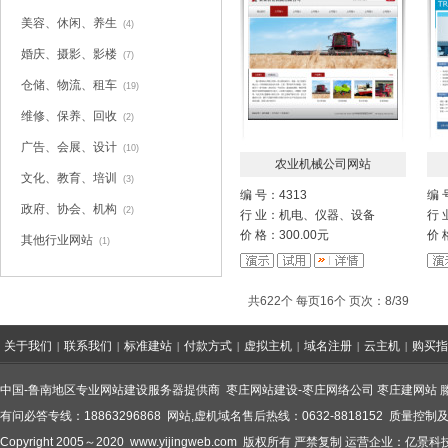
美容、休闲、养生
(4)
婚庆、摄影、影楼
(7)
仓储、物流、租车
(19)
维修、保养、回收
(2)
广告、会展、设计
(10)
农业机械公司网站
文化、教育、培训
(3)
编 号：4313
编 
政府、协会、机构
(2)
行 业：机电、仪器、设备
行
价 格：300.00元
价 
其他行业网站
(1)
共622个 每页16个 页次：8/39
关于我们
联系我们
标准建站
付款方式
虚拟主机
域名注册
云主机
购买指
|
|
|
|
|
|
|
中国-鲁南地区专业网站建设服务器提供商
枣庄网站建设
-
枣庄网络公司
枣庄建网站
有问必答专线：18863296868 网站,虚机域名售后热线：0632-8818152 质量控制及
Copyright 2005～2020
www.yijingweb.com
版权所有 严禁复制 运营企业：亿景科技