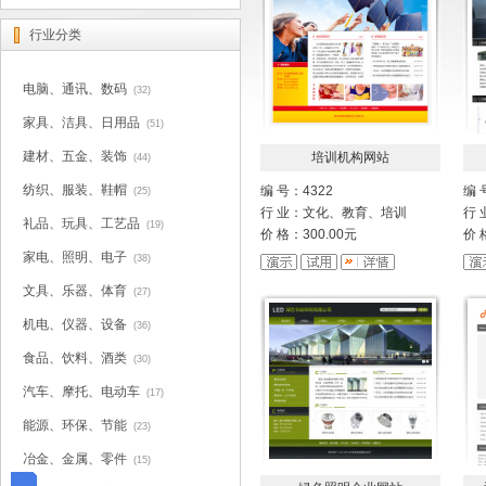
行业分类
电脑、通讯、数码
(32)
家具、洁具、日用品
(51)
建材、五金、装饰
培训机构网站
(44)
纺织、服装、鞋帽
编 号：4322
编 
(25)
行 业：文化、教育、培训
行
礼品、玩具、工艺品
(19)
价 格：300.00元
价 
家电、照明、电子
(38)
文具、乐器、体育
(27)
机电、仪器、设备
(36)
食品、饮料、酒类
(30)
汽车、摩托、电动车
(17)
能源、环保、节能
(23)
冶金、金属、零件
(15)