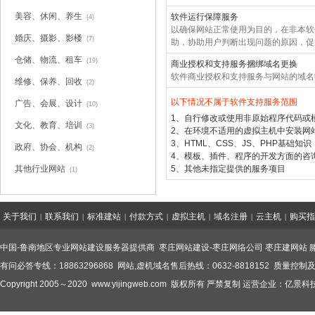
美容、休闲、养生
软件运行保障服务
(4)
以确保网站正常使用为目的，在非本软
婚庆、摄影、影楼
(7)
助，协助用户判断出现问题的原因，促
仓储、物流、租车
(19)
商业授权和支持服务捆绑域名更换
软件商业授权和支持服务与网站的域名
维修、保养、回收
(2)
以下情况不属于软件支持服务范围
广告、会展、设计
(10)
1、自行修改或使用非原始程序代码或
文化、教育、培训
(3)
2、在环境不适用的虚拟主机中安装网
3、HTML、CSS、JS、PHP基础知识
政府、协会、机构
(2)
4、模板、插件、程序的开发方面的
咨
其他行业网站
5、其他未指定提供的服务项目
(1)
关于我们
联系我们
标准建站
付款方式
虚拟主机
域名注册
云主机
购买指
|
|
|
|
|
|
|
中国-鲁南地区专业网站建设服务器提供商
枣庄网站建设
-
枣庄网络公司
枣庄建网站
有问必答专线：18863296868 网站,虚机域名售后热线：0632-8818152 质量控制及
Copyright 2005～2020
www.yijingweb.com
版权所有 严禁复制 运营企业：亿景科技