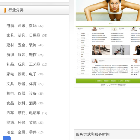
行业分类
电脑、通讯、数码
(32)
家具、洁具、日用品
(51)
建材、五金、装饰
(44)
纺织、服装、鞋帽
(25)
礼品、玩具、工艺品
(19)
家电、照明、电子
(38)
文具、乐器、体育
(27)
机电、仪器、设备
(36)
食品、饮料、酒类
(30)
汽车、摩托、电动车
(17)
能源、环保、节能
(23)
冶金、金属、零件
(15)
服务方式和服务时间