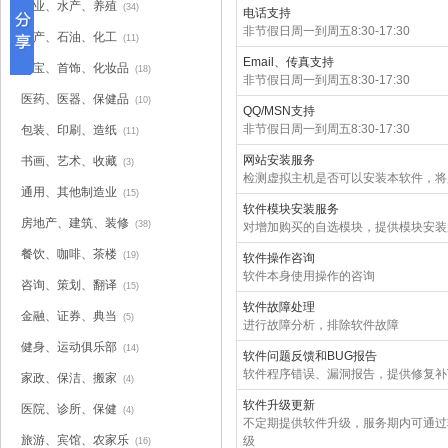
农业、水产、养殖
(34)
电话支持
非节假日周一到周五8:30-17:30
矿产、石油、化工
(11)
Email、传真支持
珠宝、首饰、化妆品
(18)
非节假日周一到周五8:30-17:30
医药、医器、保健品
(10)
QQ/MSN支持
非节假日周一到周五8:30-17:30
包装、印刷、造纸
(11)
网站安装服务
书画、艺术、收藏
(3)
检测虚拟主机是否可以安装本软件，将
通用、其他制造业
(15)
软件模块安装服务
房地产、建筑、装修
(38)
对增加购买的自选模块，提供模块安装
餐饮、咖啡、茶楼
(19)
软件操作咨询
软件本身使用操作的咨询
咨询、策划、翻译
(15)
软件故障处理
金融、证券、典当
(5)
进行故障分析，排除软件故障
健身、运动俱乐部
(14)
软件问题反馈和BUG报告
软件程序错误、漏洞报告，提供修复补
家政、保洁、搬家
(4)
软件升级更新
医院、诊所、保健
(4)
不定期提供软件升级，服务期内可通过
旅游、宾馆、农家乐
级
(16)