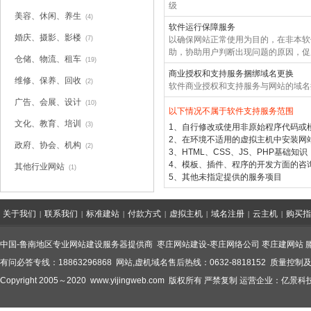
级
美容、休闲、养生
(4)
软件运行保障服务
婚庆、摄影、影楼
(7)
以确保网站正常使用为目的，在非本软
助，协助用户判断出现问题的原因，促
仓储、物流、租车
(19)
商业授权和支持服务捆绑域名更换
维修、保养、回收
(2)
软件商业授权和支持服务与网站的域名
广告、会展、设计
(10)
以下情况不属于软件支持服务范围
文化、教育、培训
(3)
1、自行修改或使用非原始程序代码或
2、在环境不适用的虚拟主机中安装网
政府、协会、机构
(2)
3、HTML、CSS、JS、PHP基础知识
4、模板、插件、程序的开发方面的
咨
其他行业网站
(1)
5、其他未指定提供的服务项目
关于我们
联系我们
标准建站
付款方式
虚拟主机
域名注册
云主机
购买指
|
|
|
|
|
|
|
中国-鲁南地区专业网站建设服务器提供商
枣庄网站建设
-
枣庄网络公司
枣庄建网站
有问必答专线：18863296868 网站,虚机域名售后热线：0632-8818152 质量控制及
Copyright 2005～2020
www.yijingweb.com
版权所有 严禁复制 运营企业：亿景科技