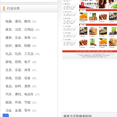
行业分类
电脑、通讯、数码
(32)
家具、洁具、日用品
(51)
建材、五金、装饰
(44)
纺织、服装、鞋帽
(25)
礼品、玩具、工艺品
(19)
家电、照明、电子
(38)
文具、乐器、体育
(27)
机电、仪器、设备
(36)
食品、饮料、酒类
(30)
汽车、摩托、电动车
(17)
能源、环保、节能
(23)
冶金、金属、零件
(15)
服务方式和服务时间