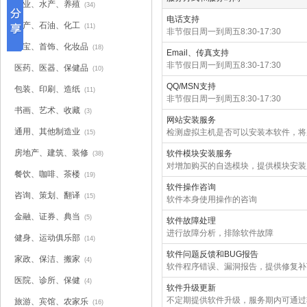
农业、水产、养殖
(34)
电话支持
矿产、石油、化工
(11)
非节假日周一到周五8:30-17:30
珠宝、首饰、化妆品
(18)
Email、传真支持
非节假日周一到周五8:30-17:30
医药、医器、保健品
(10)
QQ/MSN支持
包装、印刷、造纸
(11)
非节假日周一到周五8:30-17:30
书画、艺术、收藏
(3)
网站安装服务
通用、其他制造业
检测虚拟主机是否可以安装本软件，将
(15)
房地产、建筑、装修
软件模块安装服务
(38)
对增加购买的自选模块，提供模块安装
餐饮、咖啡、茶楼
(19)
软件操作咨询
咨询、策划、翻译
(15)
软件本身使用操作的咨询
金融、证券、典当
(5)
软件故障处理
进行故障分析，排除软件故障
健身、运动俱乐部
(14)
软件问题反馈和BUG报告
家政、保洁、搬家
(4)
软件程序错误、漏洞报告，提供修复补
医院、诊所、保健
(4)
软件升级更新
不定期提供软件升级，服务期内可通过
旅游、宾馆、农家乐
(16)